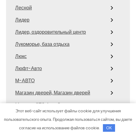
Лесной
Лидер
Лидер, оздоровительный центр
Лукоморье, база отдыха
Люкс
Люфт-Авто
М-АВТО
Магазин дверей, Магазин дверей
Магазин СТО АвтоСтоп
Этот веб-сайт использует файлы cookie для улучшения
Магнат, сауна
пользовательского опыта. Продолжая пользоваться сайтом, вы даете
согласие на использование файлов cookie.
Магнат, сауна
OK