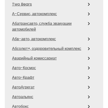
Two Bears
А-Сервис, автокомплекс
Абатрансавто, служба эвакуации
автомобилей
Абв-авто, автокомплекс
Абсолют+, оздоровительный комплекс
Аварийный комиссариат
Авто-Космос
Авто-Крафт
АвтоАгрегат
Автоальянс
Автобокс