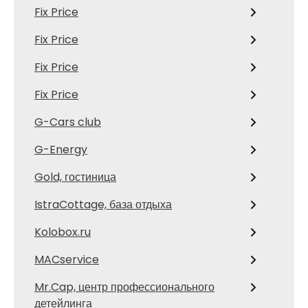
Fix Price
Fix Price
Fix Price
Fix Price
G-Cars club
G-Energy
Gold, гостиница
IstraCottage, база отдыха
Kolobox.ru
MACservice
Mr.Cap, центр профессионального
детейлинга