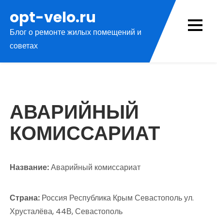
Перейти
opt-velo.ru
к
Блог о ремонте жилых помещений и
содержимому
советах
АВАРИЙНЫЙ
КОМИССАРИАТ
Название:
Аварийный комиссариат
Страна:
Россия Республика Крым Севастополь ул.
Хрусталёва, 44В, Севастополь