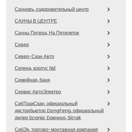
Сауновъ, оздоровительный центр
САУНЫ В ЦЕНТРЕ
Сауны Питера, На Пятилеток
Север
Север-Скан Авто
Селена, корпус №1
Семейная, баня
Сервис АвтоЭлектро
СибТракСкан, официальный
дистрибьютор DongFeng, официальный
дилер Scania, Daewoo, Sitrak
СибЭк, торгово-монтажная компания