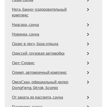
Нега, банно-оздоровительный
комплекс
Ниагара, сауна
Новинка, сауна
Оазис в лесу, база отдыха
Одиссей, грузовая автомойка
Оил-Сервис
Олимп, автомоечный комплекс
ОмскСкан, официальный дилер
DongFeng, Sitrak, Scania
От заката до рассвета, сауна
Панорама, сауна