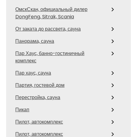
ОмскСкан, официальный дилер
DongFeng, Sitrak, Scania
От заката до рассвета, сауна
Панорама, сауна
Пар Хаус, банно-гостиничный
комплекс
Пар хаус, сауна
Партия, гостевой дом
Перестройка, сауна
Пикап
Пилот, автокомплекс
Пилот, автокомплекс