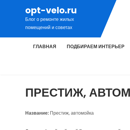
Перейти
opt-velo.ru
к
Блог о ремонте жилых
содержимому
помещений и советах
ГЛАВНАЯ
ПОДБИРАЕМ ИНТЕРЬЕР
ПРЕСТИЖ, АВТО
Название:
Престиж, автомойка