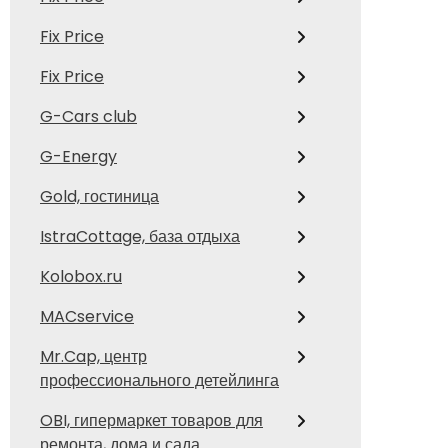
Fix Price
Fix Price
G-Cars club
G-Energy
Gold, гостиница
IstraCottage, база отдыха
Kolobox.ru
MACservice
Mr.Cap, центр
профессионального детейлинга
OBI, гипермаркет товаров для
ремонта, дома и сада