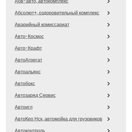
Абв-авто, автокомплекс
Абсолют+, оздоровительный комплекс
Аварийный комиссариат
Авто-Космос
Авто-Крафт
АвтоАгрегат
Автоальянс
Автобокс
Автозаряд Сервис
Автоигл
АвтоКео Нск, автомойка для грузовиков
Автоконтроль