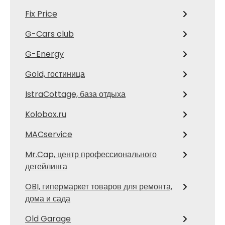
Fix Price
G-Cars club
G-Energy
Gold, гостиница
IstraCottage, база отдыха
Kolobox.ru
MACservice
Mr.Cap, центр профессионального
детейлинга
OBI, гипермаркет товаров для ремонта,
дома и сада
Old Garage