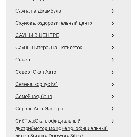
Сауна на Джамбула
Сауновъ, оздоровительный центр
САУНЫ В ЦЕНТРЕ
Сауны Питера, На Пятилеток
Север
Север-Скан Авто
Селена, корпус №1
Семейная, баня
Сервис АвтоЭлектро
СибТракСкан, официальный
дистрибьютор DongFeng, официальный
дилер Scania, Daewoo, Sitrak