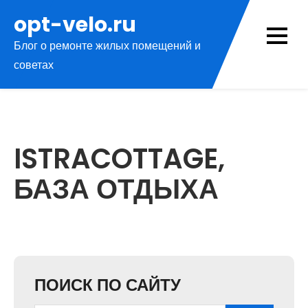
Перейти
opt-velo.ru
к
Блог о ремонте жилых помещений и
содержимому
советах
ISTRACOTTAGE,
БАЗА ОТДЫХА
ПОИСК ПО САЙТУ