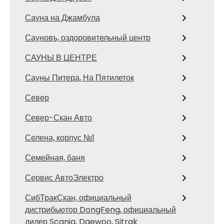
Сауна на Джамбула
Сауновъ, оздоровительный центр
САУНЫ В ЦЕНТРЕ
Сауны Питера, На Пятилеток
Север
Север-Скан Авто
Селена, корпус №1
Семейная, баня
Сервис АвтоЭлектро
СибТракСкан, официальный
дистрибьютор DongFeng, официальный
дилер Scania, Daewoo, Sitrak