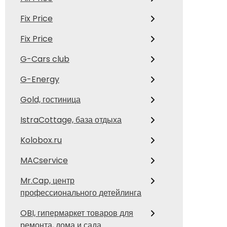
Fix Price
Fix Price
G-Cars club
G-Energy
Gold, гостиница
IstraCottage, база отдыха
Kolobox.ru
MACservice
Mr.Cap, центр
профессионального детейлинга
OBI, гипермаркет товаров для
ремонта, дома и сада