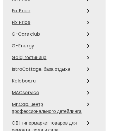
Fix Price
Fix Price
G-Cars club
G-Energy
Gold, гостиница
IstraCottage, база отдыха
Kolobox.ru
MACservice
Mr.Cap, центр
профессионального детейлинга
OBI, гипермаркет товаров для
ремонта, дома и сада