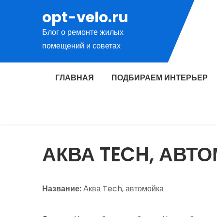
Перейти
opt-velo.ru
к
Блог о ремонте жилых
содержимому
помещений и советах
ГЛАВНАЯ
ПОДБИРАЕМ ИНТЕРЬЕР
АКВА TECH, АВТ
Название:
Аква Tech, автомойка