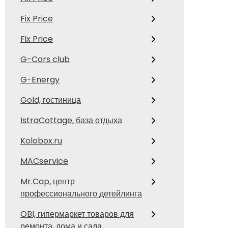
Fix Price
Fix Price
G-Cars club
G-Energy
Gold, гостиница
IstraCottage, база отдыха
Kolobox.ru
MACservice
Mr.Cap, центр
профессионального детейлинга
OBI, гипермаркет товаров для
ремонта, дома и сада