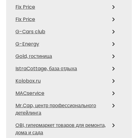
Fix Price
Fix Price
G-Cars club
G-Energy
Gold, гостиница
IstraCottage, база отдыха
Kolobox.ru
MACservice
Mr.Cap, центр профессионального
детейлинга
OBI, гипермаркет товаров для ремонта,
дома и сада