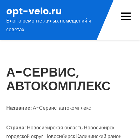
Перейти
opt-velo.ru
к
Блог о ремонте жилых помещений и
содержимому
советах
А-СЕРВИС,
АВТОКОМПЛЕКС
Название:
А-Сервис, автокомплекс
Страна:
Новосибирская область Новосибирск
городской округ Новосибирск Калининский район