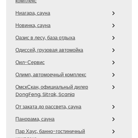
комплекс
Ниагара, сауна
Новинка, сауна
Оазис в лесу, база отдыха
Одиссей, грузовая автомойка
Оил-Сервис
Олимп, автомоечный комплекс
ОмскСкан, официальный дилер
DongFeng, Sitrak, Scania
От заката до рассвета, сауна
Панорама, сауна
Пар Хаус, банно-гостиничный