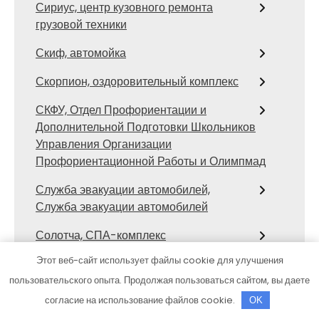
Сириус, центр кузовного ремонта
грузовой техники
Скиф, автомойка
Скорпион, оздоровительный комплекс
СКФУ, Отдел Профориентации и
Дополнительной Подготовки Школьников
Управления Организации
Профориентационной Работы и Олимпмад
Служба эвакуации автомобилей,
Служба эвакуации автомобилей
Солотча, СПА-комплекс
Этот веб-сайт использует файлы cookie для улучшения
Старые Друзья
пользовательского опыта. Продолжая пользоваться сайтом, вы даете
Старый двор, гостинично-ресторанный
согласие на использование файлов cookie.
OK
комплекс