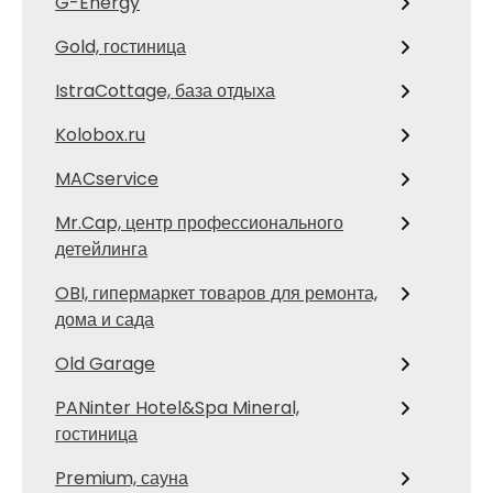
G-Energy
Gold, гостиница
IstraCottage, база отдыха
Kolobox.ru
MACservice
Mr.Cap, центр профессионального
детейлинга
OBI, гипермаркет товаров для ремонта,
дома и сада
Old Garage
PANinter Hotel&Spa Mineral,
гостиница
Premium, сауна