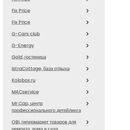
Fix Price
Fix Price
G-Cars club
G-Energy
Gold, гостиница
IstraCottage, база отдыха
Kolobox.ru
MACservice
Mr.Cap, центр
профессионального детейлинга
OBI, гипермаркет товаров для
ремонта, дома и сада