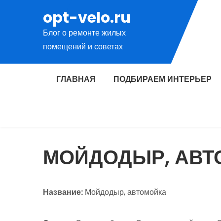
Перейти
opt-velo.ru
к
Блог о ремонте жилых
содержимому
помещений и советах
ГЛАВНАЯ
ПОДБИРАЕМ ИНТЕРЬЕР
МОЙДОДЫР, АВТ
Название:
Мойдодыр, автомойка