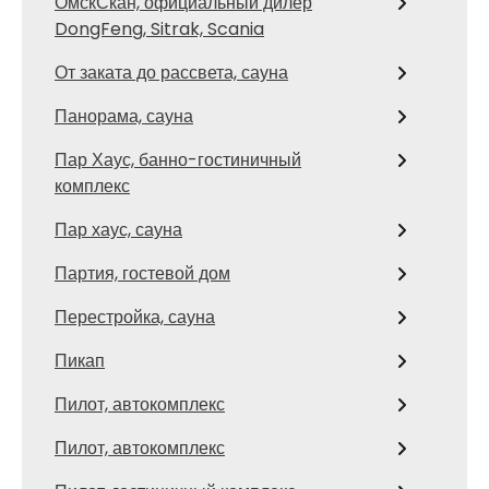
ОмскСкан, официальный дилер
DongFeng, Sitrak, Scania
От заката до рассвета, сауна
Панорама, сауна
Пар Хаус, банно-гостиничный
комплекс
Пар хаус, сауна
Партия, гостевой дом
Перестройка, сауна
Пикап
Пилот, автокомплекс
Пилот, автокомплекс