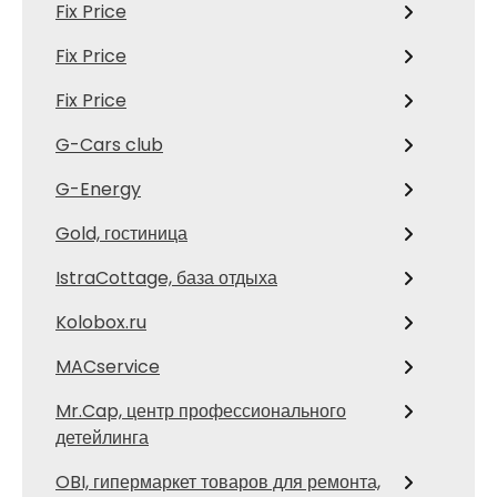
Fix Price
Fix Price
Fix Price
G-Cars club
G-Energy
Gold, гостиница
IstraCottage, база отдыха
Kolobox.ru
MACservice
Mr.Cap, центр профессионального
детейлинга
OBI, гипермаркет товаров для ремонта,