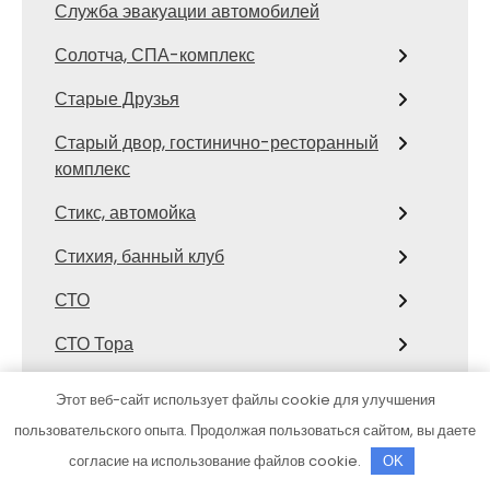
Служба эвакуации автомобилей
Солотча, СПА-комплекс
Старые Друзья
Старый двор, гостинично-ресторанный
комплекс
Стикс, автомойка
Стихия, банный клуб
СТО
СТО Тора
Столярка 22, производственно-
Этот веб-сайт использует файлы cookie для улучшения
торговая компания
пользовательского опыта. Продолжая пользоваться сайтом, вы даете
Сфинкс, автомоечный комплекс
согласие на использование файлов cookie.
OK