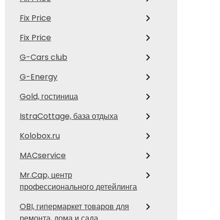
Fix Price
Fix Price
G-Cars club
G-Energy
Gold, гостиница
IstraCottage, база отдыха
Kolobox.ru
MACservice
Mr.Cap, центр
профессионального детейлинга
OBI, гипермаркет товаров для
ремонта, дома и сада