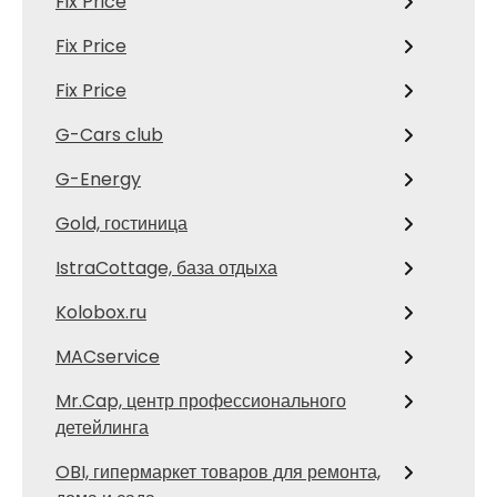
Fix Price
Fix Price
Fix Price
G-Cars club
G-Energy
Gold, гостиница
IstraCottage, база отдыха
Kolobox.ru
MACservice
Mr.Cap, центр профессионального
детейлинга
OBI, гипермаркет товаров для ремонта,