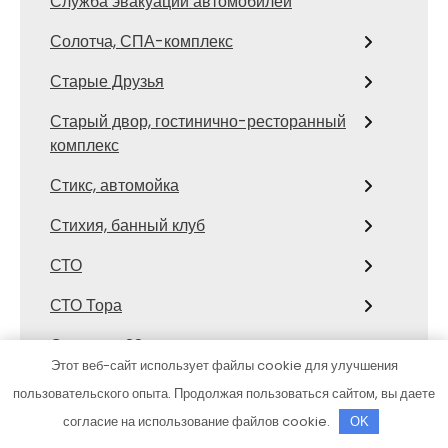
Служба эвакуации автомобилей
Солотча, СПА-комплекс
Старые Друзья
Старый двор, гостинично-ресторанный
комплекс
Стикс, автомойка
Стихия, банный клуб
СТО
СТО Тора
Столярка 22, производственно-
Этот веб-сайт использует файлы cookie для улучшения
торговая компания
пользовательского опыта. Продолжая пользоваться сайтом, вы даете
Сфинкс, автомоечный комплекс
согласие на использование файлов cookie.
OK