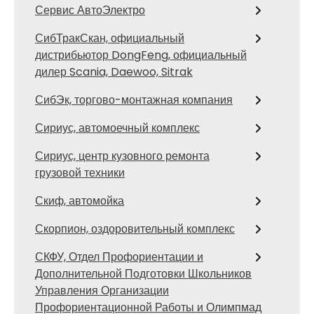
Сервис АвтоЭлектро
СибТракСкан, официальный
дистрибьютор DongFeng, официальный
дилер Scania, Daewoo, Sitrak
СибЭк, торгово-монтажная компания
Сириус, автомоечный комплекс
Сириус, центр кузовного ремонта
грузовой техники
Скиф, автомойка
Скорпион, оздоровительный комплекс
СКФУ, Отдел Профориентации и
Дополнительной Подготовки Школьников
Управления Организации
Профориентационной Работы и Олимпмад