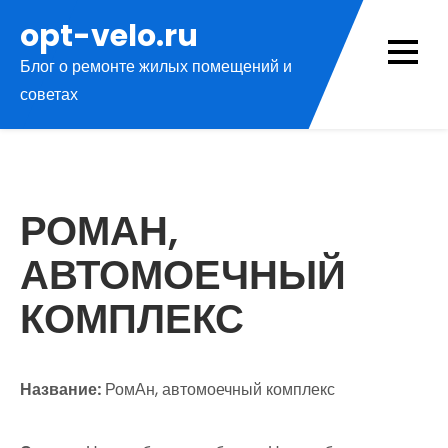
Перейти
opt-velo.ru
к
Блог о ремонте жилых помещений и
содержимому
советах
РОМАН,
АВТОМОЕЧНЫЙ
КОМПЛЕКС
Название:
РомАн, автомоечный комплекс