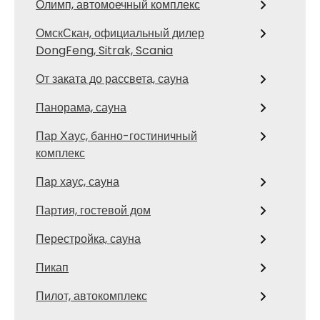
Олимп, автомоечный комплекс
ОмскСкан, официальный дилер
DongFeng, Sitrak, Scania
От заката до рассвета, сауна
Панорама, сауна
Пар Хаус, банно-гостиничный
комплекс
Пар хаус, сауна
Партия, гостевой дом
Перестройка, сауна
Пикап
Пилот, автокомплекс