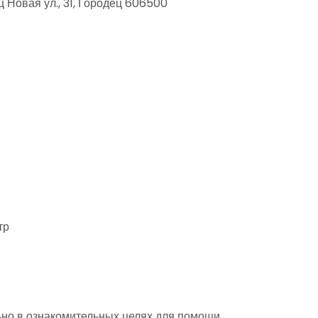
 Новая ул., 31, Городец 606500
тр
но в ознакомительных целях для помощи