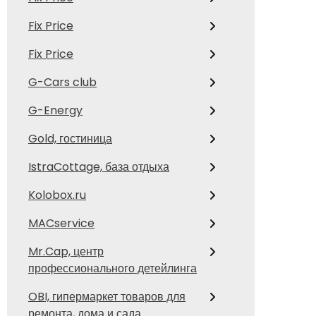
Fix Price
Fix Price
G-Cars club
G-Energy
Gold, гостиница
IstraCottage, база отдыха
Kolobox.ru
MACservice
Mr.Cap, центр
профессионального детейлинга
OBI, гипермаркет товаров для
ремонта, дома и сада