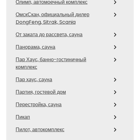
Олимп, автомоечный комплекс
ОмскСкан, официальный дилер
DongFeng, Sitrak, Scania
От заката до рассвета, сауна
Панорама, сауна
Пар Хаус, банно-гостиничный
комплекс
Пар хаус, сауна
Партия, гостевой дом
Перестройка, сауна
Пикап
Пилот, автокомплекс