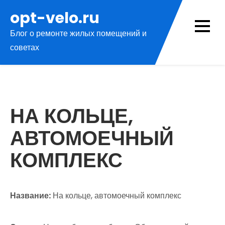
Перейти
opt-velo.ru
к
Блог о ремонте жилых помещений и
содержимому
советах
НА КОЛЬЦЕ,
АВТОМОЕЧНЫЙ
КОМПЛЕКС
Название:
На кольце, автомоечный комплекс