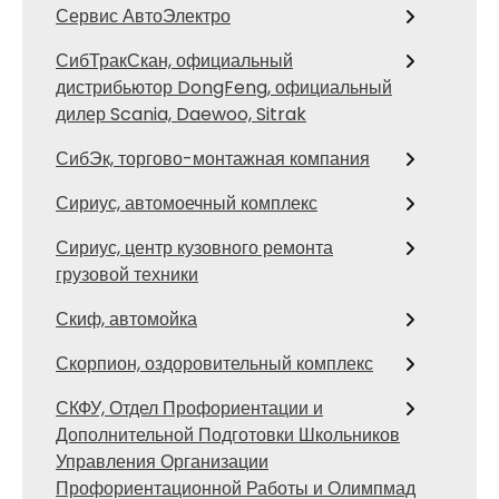
Сервис АвтоЭлектро
СибТракСкан, официальный
дистрибьютор DongFeng, официальный
дилер Scania, Daewoo, Sitrak
СибЭк, торгово-монтажная компания
Сириус, автомоечный комплекс
Сириус, центр кузовного ремонта
грузовой техники
Скиф, автомойка
Скорпион, оздоровительный комплекс
СКФУ, Отдел Профориентации и
Дополнительной Подготовки Школьников
Управления Организации
Профориентационной Работы и Олимпмад