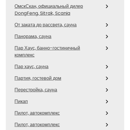
ОмскСкан, официальный дилер
DongFeng, Sitrak, Scania
От заката до рассвета, сауна
Панорама, сауна
Пар Хаус, банно-гостиничный
комплекс
Пар хаус, сауна
Партия, гостевой дом
Перестройка, сауна
Пикап
Пилот, автокомплекс
Пилот, автокомплекс