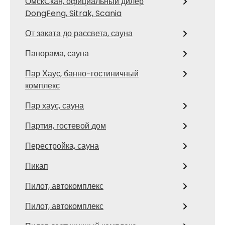
ОмскСкан, официальный дилер
DongFeng, Sitrak, Scania
От заката до рассвета, сауна
Панорама, сауна
Пар Хаус, банно-гостиничный
комплекс
Пар хаус, сауна
Партия, гостевой дом
Перестройка, сауна
Пикап
Пилот, автокомплекс
Пилот, автокомплекс