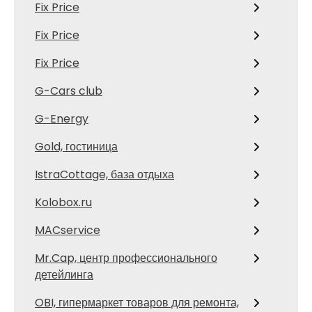
Fix Price
Fix Price
Fix Price
G-Cars club
G-Energy
Gold, гостиница
IstraCottage, база отдыха
Kolobox.ru
MACservice
Mr.Cap, центр профессионального
детейлинга
OBI, гипермаркет товаров для ремонта,