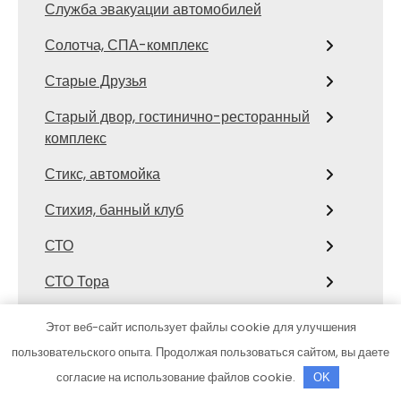
Служба эвакуации автомобилей
Солотча, СПА-комплекс
Старые Друзья
Старый двор, гостинично-ресторанный
комплекс
Стикс, автомойка
Стихия, банный клуб
СТО
СТО Тора
Столярка 22, производственно-
Этот веб-сайт использует файлы cookie для улучшения
торговая компания
пользовательского опыта. Продолжая пользоваться сайтом, вы даете
Сфинкс, автомоечный комплекс
согласие на использование файлов cookie.
OK