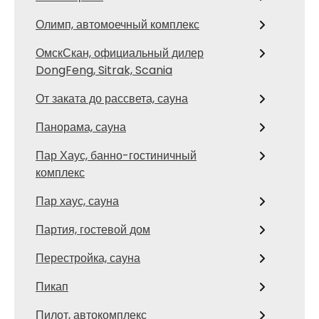
Олимп, автомоечный комплекс
ОмскСкан, официальный дилер
DongFeng, Sitrak, Scania
От заката до рассвета, сауна
Панорама, сауна
Пар Хаус, банно-гостиничный
комплекс
Пар хаус, сауна
Партия, гостевой дом
Перестройка, сауна
Пикап
Пилот, автокомплекс