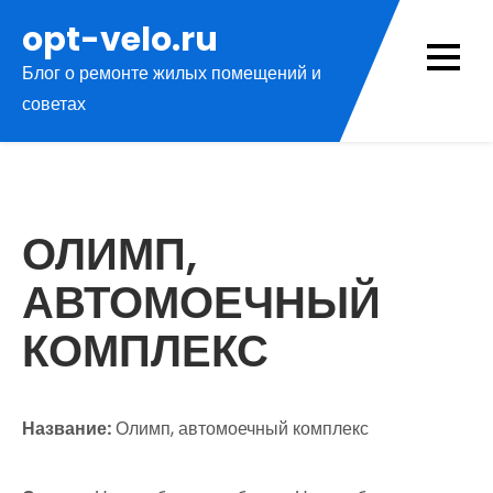
Перейти
opt-velo.ru
к
Блог о ремонте жилых помещений и
содержимому
советах
ОЛИМП,
АВТОМОЕЧНЫЙ
КОМПЛЕКС
Название:
Олимп, автомоечный комплекс