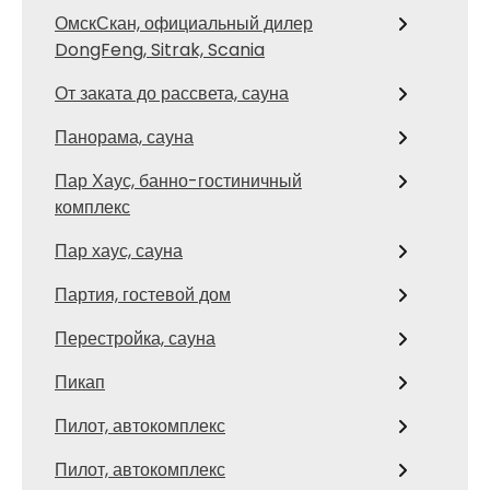
ОмскСкан, официальный дилер
DongFeng, Sitrak, Scania
От заката до рассвета, сауна
Панорама, сауна
Пар Хаус, банно-гостиничный
комплекс
Пар хаус, сауна
Партия, гостевой дом
Перестройка, сауна
Пикап
Пилот, автокомплекс
Пилот, автокомплекс