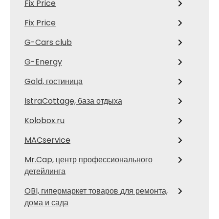
Fix Price
Fix Price
G-Cars club
G-Energy
Gold, гостиница
IstraCottage, база отдыха
Kolobox.ru
MACservice
Mr.Cap, центр профессионального
детейлинга
OBI, гипермаркет товаров для ремонта,
дома и сада