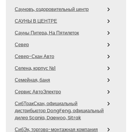
Сауновъ, оздоровительный центр
САУНЫ В ЦЕНТРЕ
Сауны Питера, На Пятилеток
Север
Север-Скан Авто
Селена, корпус №1
Семейная, баня
Сервис АвтоЭлектро
СибТракСкан, официальный
дистрибьютор DongFeng, официальный
дилер Scania, Daewoo, Sitrak
СибЭк, торгово-монтажная компания