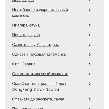
Нега, банно-оздоровительный
комплекс
Ниагара, сауна
Новинка, сауна
Оазис в лесу, база отдыха
Одиссей, грузовая автомойка
Оил-Сервис
Олимп, автомоечный комплекс
ОмскСкан, официальный дилер
DongFeng, Sitrak, Scania
От заката до рассвета, сауна
Панорама, сауна