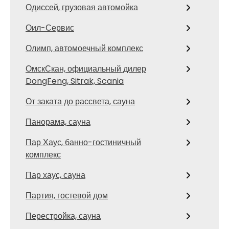
Одиссей, грузовая автомойка
Оил-Сервис
Олимп, автомоечный комплекс
ОмскСкан, официальный дилер
DongFeng, Sitrak, Scania
От заката до рассвета, сауна
Панорама, сауна
Пар Хаус, банно-гостиничный
комплекс
Пар хаус, сауна
Партия, гостевой дом
Перестройка, сауна