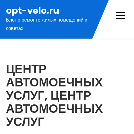
Перейти
opt-velo.ru
к
Блог о ремонте жилых помещений и
содержимому
советах
ЦЕНТР
АВТОМОЕЧНЫХ
УСЛУГ, ЦЕНТР
АВТОМОЕЧНЫХ
УСЛУГ