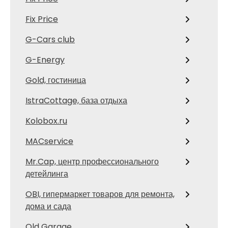
Fix Price
G-Cars club
G-Energy
Gold, гостиница
IstraCottage, база отдыха
Kolobox.ru
MACservice
Mr.Cap, центр профессионального
детейлинга
OBI, гипермаркет товаров для ремонта,
дома и сада
Old Garage