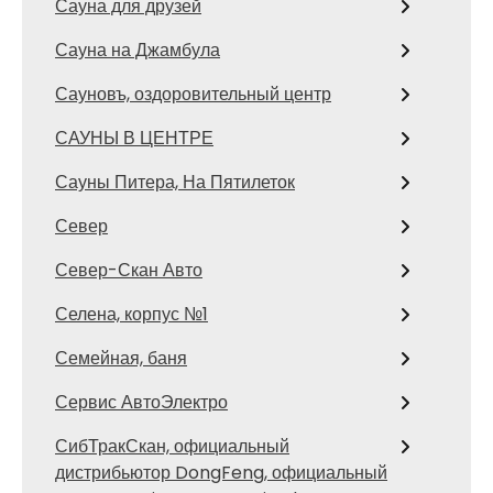
Сауна для друзей
Сауна на Джамбула
Сауновъ, оздоровительный центр
САУНЫ В ЦЕНТРЕ
Сауны Питера, На Пятилеток
Север
Север-Скан Авто
Селена, корпус №1
Семейная, баня
Сервис АвтоЭлектро
СибТракСкан, официальный
дистрибьютор DongFeng, официальный