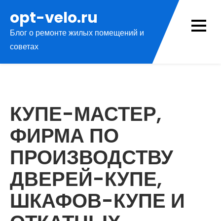
Перейти
opt-velo.ru
к
Блог о ремонте жилых помещений и
содержимому
советах
КУПЕ-МАСТЕР,
ФИРМА ПО
ПРОИЗВОДСТВУ
ДВЕРЕЙ-КУПЕ,
ШКАФОВ-КУПЕ И