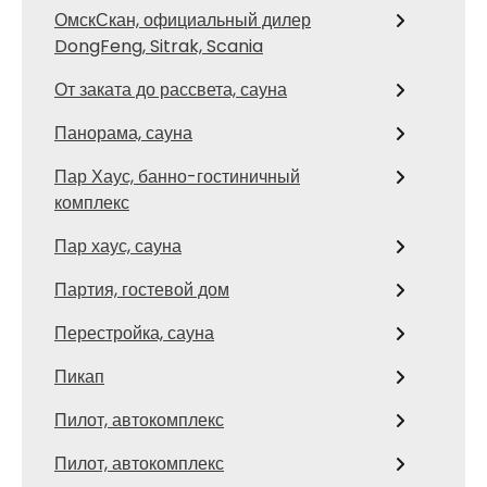
ОмскСкан, официальный дилер
DongFeng, Sitrak, Scania
От заката до рассвета, сауна
Панорама, сауна
Пар Хаус, банно-гостиничный
комплекс
Пар хаус, сауна
Партия, гостевой дом
Перестройка, сауна
Пикап
Пилот, автокомплекс
Пилот, автокомплекс