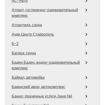
АС-Авто
Атлант, гостинично-оздоровительный
комплекс
Атлантида, сауна
Ауди Центр Ставрополь
Б-2
Багира, сауна
Баден Баден, водно-оздоровительный
комплекс
Байкал, автомойка
Бакинский двор, автокомплекс
Банно-прачечные услуги, баня №1