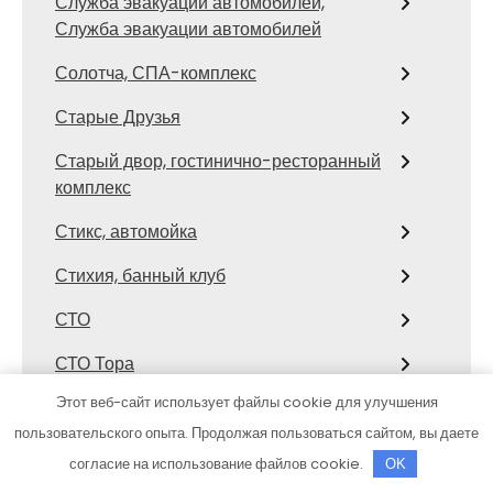
Служба эвакуации автомобилей,
Служба эвакуации автомобилей
Солотча, СПА-комплекс
Старые Друзья
Старый двор, гостинично-ресторанный
комплекс
Стикс, автомойка
Стихия, банный клуб
СТО
СТО Тора
Этот веб-сайт использует файлы cookie для улучшения
Столярка 22, производственно-
торговая компания
пользовательского опыта. Продолжая пользоваться сайтом, вы даете
согласие на использование файлов cookie.
OK
Сфинкс, автомоечный комплекс