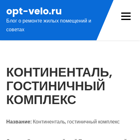
Перейти
opt-velo.ru
к
Блог о ремонте жилых помещений и
содержимому
советах
КОНТИНЕНТАЛЬ,
ГОСТИНИЧНЫЙ
КОМПЛЕКС
Название:
Континенталь, гостиничный комплекс