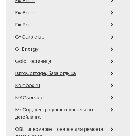
Fix Price
Fix Price
Fix Price
G-Cars club
G-Energy
Gold, гостиница
IstraCottage, база отдыха
Kolobox.ru
MACservice
Mr.Cap, центр профессионального
детейлинга
OBI, гипермаркет товаров для ремонта,