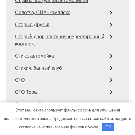
Служба эвакуации автомобилей
Солотча, СПА-комплекс
Старые Друзья
Старый двор, гостинично-ресторанный
комплекс
Стикс, автомойка
Стихия, банный клуб
СТО
СТО Тора
Столярка 22, производственно-
Этот веб-сайт использует файлы cookie для улучшения
торговая компания
пользовательского опыта. Продолжая пользоваться сайтом, вы даете
Сфинкс, автомоечный комплекс
согласие на использование файлов cookie.
OK