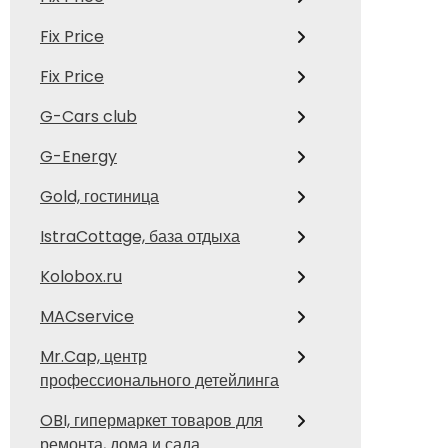
Fix Price
Fix Price
G-Cars club
G-Energy
Gold, гостиница
IstraCottage, база отдыха
Kolobox.ru
MACservice
Mr.Cap, центр
профессионального детейлинга
OBI, гипермаркет товаров для
ремонта, дома и сада