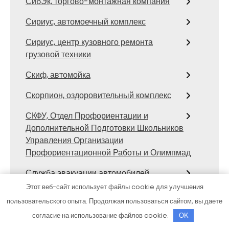
СибЭк, торгово-монтажная компания
Сириус, автомоечный комплекс
Сириус, центр кузовного ремонта
грузовой техники
Скиф, автомойка
Скорпион, оздоровительный комплекс
СКФУ, Отдел Профориентации и
Дополнительной Подготовки Школьников
Управления Организации
Профориентационной Работы и Олимпмад
Служба эвакуации автомобилей,
Служба эвакуации автомобилей
Этот веб-сайт использует файлы cookie для улучшения
пользовательского опыта. Продолжая пользоваться сайтом, вы даете
Солотча, СПА-комплекс
согласие на использование файлов cookie.
OK
Старые Друзья