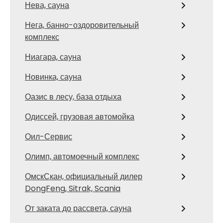
Нева, сауна
Нега, банно-оздоровительный
комплекс
Ниагара, сауна
Новинка, сауна
Оазис в лесу, база отдыха
Одиссей, грузовая автомойка
Оил-Сервис
Олимп, автомоечный комплекс
ОмскСкан, официальный дилер
DongFeng, Sitrak, Scania
От заката до рассвета, сауна