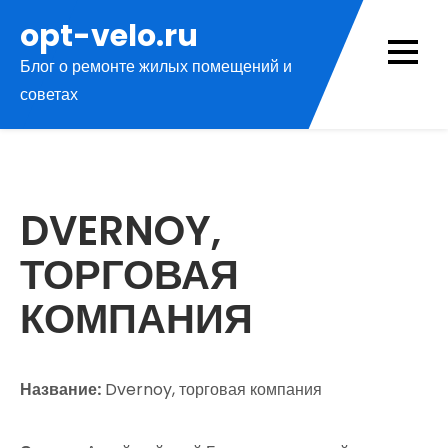
Перейти
opt-velo.ru
к
Блог о ремонте жилых помещений и
содержимому
советах
DVERNOY,
ТОРГОВАЯ
КОМПАНИЯ
Название:
Dvernoy, торговая компания