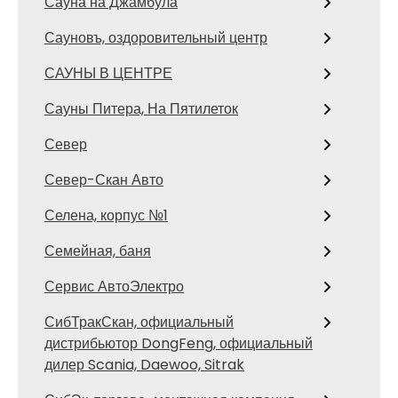
Сауна на Джамбула
Сауновъ, оздоровительный центр
САУНЫ В ЦЕНТРЕ
Сауны Питера, На Пятилеток
Север
Север-Скан Авто
Селена, корпус №1
Семейная, баня
Сервис АвтоЭлектро
СибТракСкан, официальный
дистрибьютор DongFeng, официальный
дилер Scania, Daewoo, Sitrak