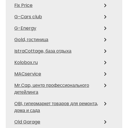
Fix Price
G-Cars club
G-Energy
Gold, гостиница
IstraCottage, база отдыха
Kolobox.ru
MACservice
Mr.Cap, центр профессионального
детейлинга
OBI, гипермаркет товаров для ремонта,
дома и сада
Old Garage