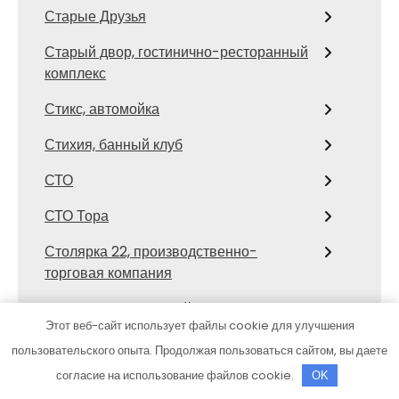
Старые Друзья
Старый двор, гостинично-ресторанный
комплекс
Стикс, автомойка
Стихия, банный клуб
СТО
СТО Тора
Столярка 22, производственно-
торговая компания
Сфинкс, автомоечный комплекс
Этот веб-сайт использует файлы cookie для улучшения
Таежный охотник, гостиница
пользовательского опыта. Продолжая пользоваться сайтом, вы даете
согласие на использование файлов cookie.
OK
Твой сервис