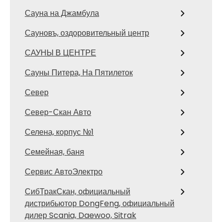
Сауна на Джамбула
Сауновъ, оздоровительный центр
САУНЫ В ЦЕНТРЕ
Сауны Питера, На Пятилеток
Север
Север-Скан Авто
Селена, корпус №1
Семейная, баня
Сервис АвтоЭлектро
СибТракСкан, официальный
дистрибьютор DongFeng, официальный
дилер Scania, Daewoo, Sitrak