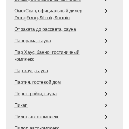
ОмскСкан, официальный дилер
DongFeng, Sitrak, Scania
От заката до рассвета, сауна
Панорама, сауна
Пар Хаус, банно-гостиничный
комплекс
Пар хаус, сауна
Партия, гостевой дом
Перестройка, сауна
Пикап
Пилот, автокомплекс
Пилот, автокомплекс