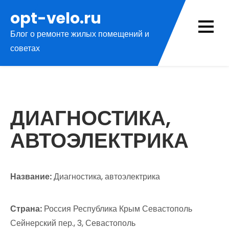
Перейти
opt-velo.ru
к
Блог о ремонте жилых помещений и
содержимому
советах
ДИАГНОСТИКА,
АВТОЭЛЕКТРИКА
Название:
Диагностика, автоэлектрика
Страна:
Россия Республика Крым Севастополь
Сейнерский пер., 3, Севастополь