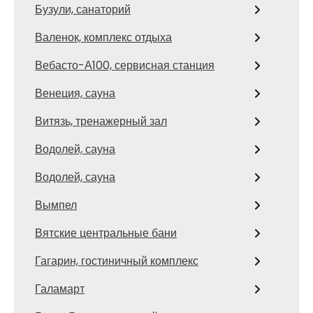
Бузули, санаторий
Валенок, комплекс отдыха
Вебасто-А100, сервисная станция
Венеция, сауна
Витязь, тренажерный зал
Водолей, сауна
Водолей, сауна
Вымпел
Вятские центральные бани
Гагарин, гостиничный комплекс
Галамарт