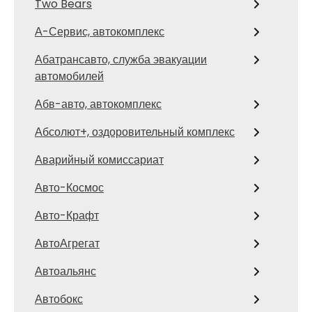
Two Bears
А-Сервис, автокомплекс
Абатрансавто, служба эвакуации
автомобилей
Абв-авто, автокомплекс
Абсолют+, оздоровительный комплекс
Аварийный комиссариат
Авто-Космос
Авто-Крафт
АвтоАгрегат
Автоальянс
Автобокс