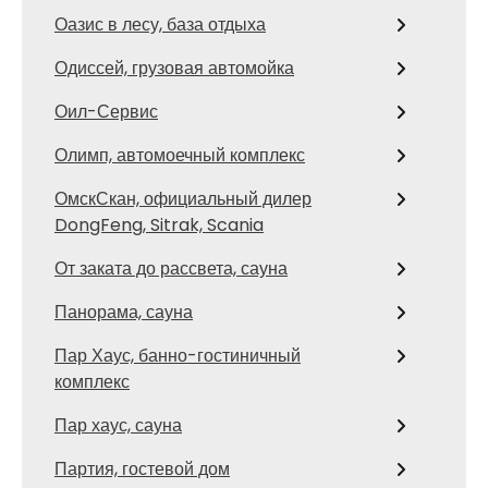
Оазис в лесу, база отдыха
Одиссей, грузовая автомойка
Оил-Сервис
Олимп, автомоечный комплекс
ОмскСкан, официальный дилер
DongFeng, Sitrak, Scania
От заката до рассвета, сауна
Панорама, сауна
Пар Хаус, банно-гостиничный
комплекс
Пар хаус, сауна
Партия, гостевой дом