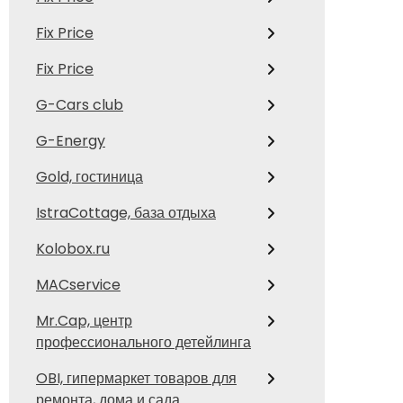
Fix Price
Fix Price
G-Cars club
G-Energy
Gold, гостиница
IstraCottage, база отдыха
Kolobox.ru
MACservice
Mr.Cap, центр
профессионального детейлинга
OBI, гипермаркет товаров для
ремонта, дома и сада