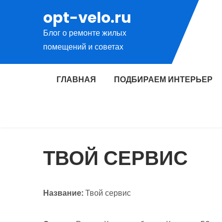
Перейти
opt-velo.ru
к
Блог о ремонте жилых
содержимому
помещений и советах
ГЛАВНАЯ
ПОДБИРАЕМ ИНТЕРЬЕР
ТВОЙ СЕРВИС
Название:
Твой сервис