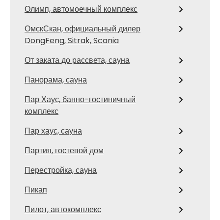
Олимп, автомоечный комплекс
ОмскСкан, официальный дилер
DongFeng, Sitrak, Scania
От заката до рассвета, сауна
Панорама, сауна
Пар Хаус, банно-гостиничный
комплекс
Пар хаус, сауна
Партия, гостевой дом
Перестройка, сауна
Пикап
Пилот, автокомплекс