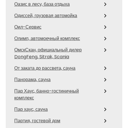
Оазис в лесу, база отдыха
Одиссей, грузовая автомойка
Оил-Сервис
Олимп, автомоечный комплекс
ОмскСкан, официальный дилер
DongFeng, Sitrak, Scania
От заката до рассвета, сауна
Панорама, сауна
Пар Хаус, банно-гостиничный
комплекс
Пар хаус, сауна
Партия, гостевой дом