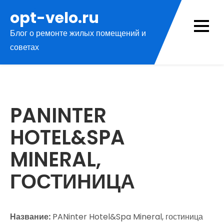
Перейти
opt-velo.ru
к
Блог о ремонте жилых помещений и
содержимому
советах
PANINTER
HOTEL&SPA
MINERAL,
ГОСТИНИЦА
Название:
PANinter Hotel&Spa Mineral, гостиница