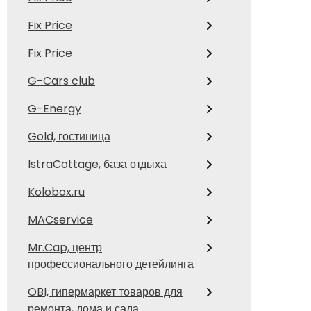
Fix Price
Fix Price
G-Cars club
G-Energy
Gold, гостиница
IstraCottage, база отдыха
Kolobox.ru
MACservice
Mr.Cap, центр
профессионального детейлинга
OBI, гипермаркет товаров для
ремонта, дома и сада