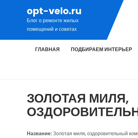
Перейти
opt-velo.ru
к
Блог о ремонте жилых
содержимому
помещений и советах
ГЛАВНАЯ
ПОДБИРАЕМ ИНТЕРЬЕР
ЗОЛОТАЯ МИЛЯ,
ОЗДОРОВИТЕЛЬ
Название:
Золотая миля, оздоровительный ком