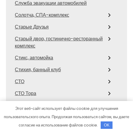
Служба эвакуации автомобилей
Солотча, СПА-комплекс
Старые Друзья
Старый двор, гостинично-ресторанный
комплекс
Стикс, автомойка
Стихия, банный клуб
СТО
СТО Тора
Столярка 22, производственно-
Этот веб-сайт использует файлы cookie для улучшения
торговая компания
пользовательского опыта. Продолжая пользоваться сайтом, вы даете
Сфинкс, автомоечный комплекс
согласие на использование файлов cookie.
OK