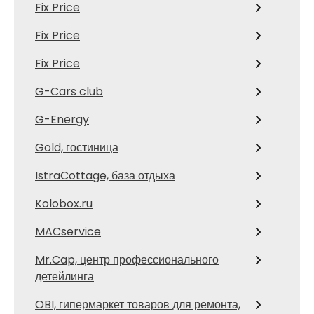
Fix Price
Fix Price
Fix Price
G-Cars club
G-Energy
Gold, гостиница
IstraCottage, база отдыха
Kolobox.ru
MACservice
Mr.Cap, центр профессионального
детейлинга
OBI, гипермаркет товаров для ремонта,