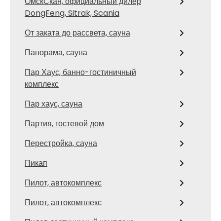
ОмскСкан, официальный дилер
DongFeng, Sitrak, Scania
От заката до рассвета, сауна
Панорама, сауна
Пар Хаус, банно-гостиничный
комплекс
Пар хаус, сауна
Партия, гостевой дом
Перестройка, сауна
Пикап
Пилот, автокомплекс
Пилот, автокомплекс