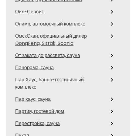
Оил-Сервис
Олимп, автомоечный комплекс
ОмскСкан, официальный дилер
DongFeng, Sitrak, Scania
От заката до рассвета, сауна
Панорама, сауна
Пар Хаус, банно-гостиничный
комплекс
Пар хаус, сауна
Партия, гостевой дом
Перестройка, сауна
Пикап