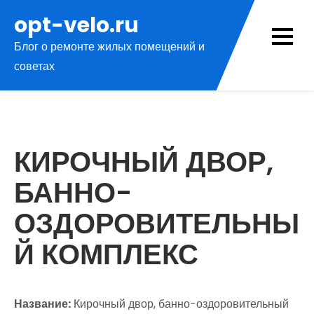
Перейти
opt-velo.ru
к
Блог о ремонте жилых помещений и
содержимому
советах
КИРОЧНЫЙ ДВОР,
БАННО-
ОЗДОРОВИТЕЛЬНЫ
Й КОМПЛЕКС
Название:
Кирочный двор, банно-оздоровительный