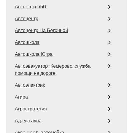
Автостекло56
Автоцентр
Автоцентр На Бетонной
Автошкола
Автошкола Югра
Автоэвакуатор-Кемерово, служба
помощи на дороге
Автоэлектрик
Агира
Агростратегия
Адам, сауна
Аква Tech, автомойка