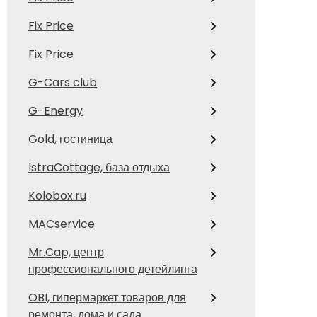
Fix Price
Fix Price
G-Cars club
G-Energy
Gold, гостиница
IstraCottage, база отдыха
Kolobox.ru
MACservice
Mr.Cap, центр
профессионального детейлинга
OBI, гипермаркет товаров для
ремонта, дома и сада