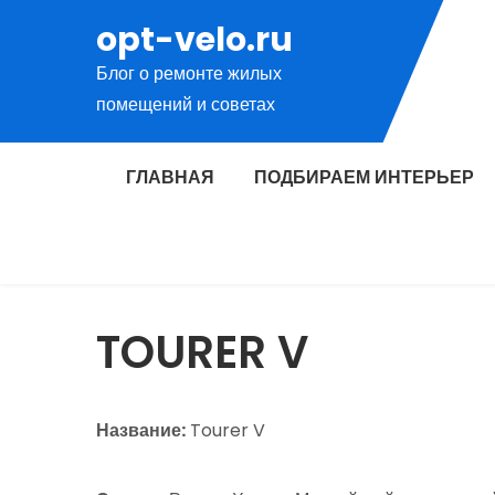
Перейти
opt-velo.ru
к
Блог о ремонте жилых
содержимому
помещений и советах
ГЛАВНАЯ
ПОДБИРАЕМ ИНТЕРЬЕР
TOURER V
Название:
Tourer V