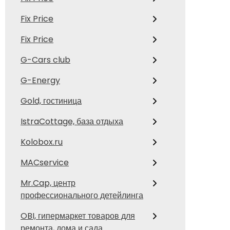
Fix Price
Fix Price
G-Cars club
G-Energy
Gold, гостиница
IstraCottage, база отдыха
Kolobox.ru
MACservice
Mr.Cap, центр
профессионального детейлинга
OBI, гипермаркет товаров для
ремонта, дома и сада