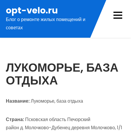
Перейти
opt-velo.ru
к
Блог о ремонте жилых помещений и
содержимому
советах
ЛУКОМОРЬЕ, БАЗА
ОТДЫХА
Название:
Лукоморье, база отдыха
Страна:
Псковская область Печорский
район д. Молочково-Дубенец деревня Молочково, 1/1