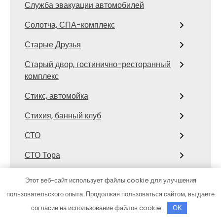
Служба эвакуации автомобилей
Солотча, СПА-комплекс
Старые Друзья
Старый двор, гостинично-ресторанный
комплекс
Стикс, автомойка
Стихия, банный клуб
СТО
СТО Тора
Столярка 22, производственно-
Этот веб-сайт использует файлы cookie для улучшения
торговая компания
пользовательского опыта. Продолжая пользоваться сайтом, вы даете
Сфинкс, автомоечный комплекс
согласие на использование файлов cookie.
OK