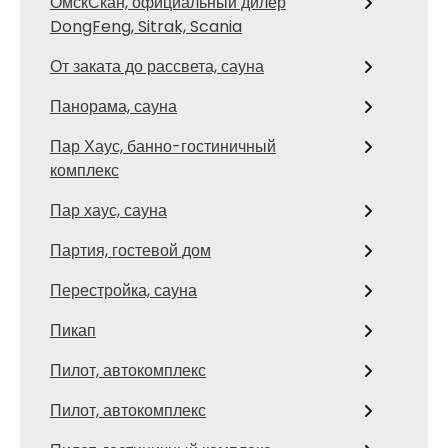
ОмскСкан, официальный дилер
DongFeng, Sitrak, Scania
От заката до рассвета, сауна
Панорама, сауна
Пар Хаус, банно-гостиничный
комплекс
Пар хаус, сауна
Партия, гостевой дом
Перестройка, сауна
Пикап
Пилот, автокомплекс
Пилот, автокомплекс