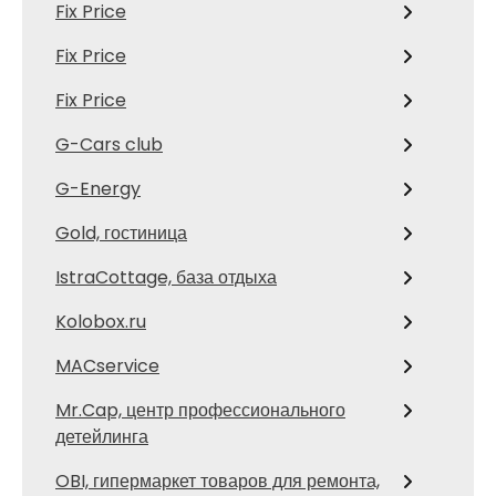
Fix Price
Fix Price
Fix Price
G-Cars club
G-Energy
Gold, гостиница
IstraCottage, база отдыха
Kolobox.ru
MACservice
Mr.Cap, центр профессионального
детейлинга
OBI, гипермаркет товаров для ремонта,