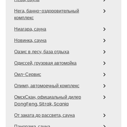
Нега, банно-оздоровительный
комплекс
Ниагара, сауна
Новинка, сауна
Оазис в лесу, база отдыха
Одиссей, грузовая автомойка
Оил-Сервис
Олимп, автомоечный комплекс
ОмскСкан, официальный дилер
DongFeng, Sitrak, Scania
От заката до рассвета, сауна
Панорама, сауна