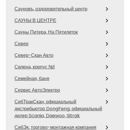
Сауновъ, оздоровительный центр
САУНЫ В ЦЕНТРЕ
Сауны Питера, На Пятилеток
Север
Север-Скан Авто
Селена, корпус №1
Семейная, баня
Сервис АвтоЭлектро
СибТракСкан, официальный
дистрибьютор DongFeng, официальный
дилер Scania, Daewoo, Sitrak
СибЭк, торгово-монтажная компания