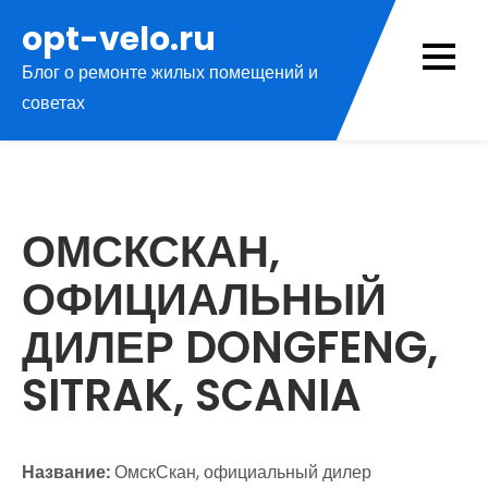
Перейти
opt-velo.ru
к
Блог о ремонте жилых помещений и
содержимому
советах
ОМСКСКАН,
ОФИЦИАЛЬНЫЙ
ДИЛЕР DONGFENG,
SITRAK, SCANIA
Название:
ОмскСкан, официальный дилер