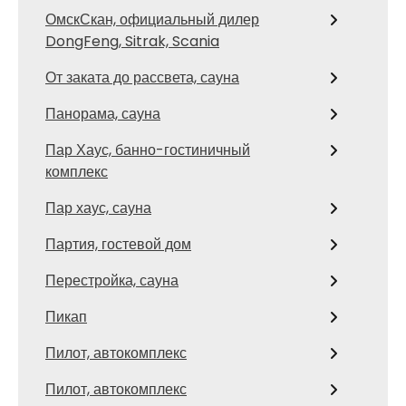
ОмскСкан, официальный дилер
DongFeng, Sitrak, Scania
От заката до рассвета, сауна
Панорама, сауна
Пар Хаус, банно-гостиничный
комплекс
Пар хаус, сауна
Партия, гостевой дом
Перестройка, сауна
Пикап
Пилот, автокомплекс
Пилот, автокомплекс