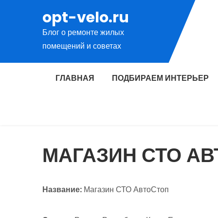
Перейти
opt-velo.ru
к
Блог о ремонте жилых
содержимому
помещений и советах
ГЛАВНАЯ
ПОДБИРАЕМ ИНТЕРЬЕР
МАГАЗИН СТО А
Название:
Магазин СТО АвтоСтоп