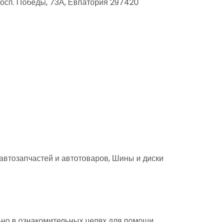
осп. Победы, 73А, Евпатория 297420
автозапчастей и автотоваров, Шины и диски
но в ознакомительных целях для помощи