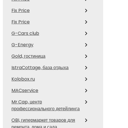
Fix Price
Fix Price
G-Cars club
G-Energy
Gold, гостиница
IstraCottage, база отдыха
Kolobox.ru
MACservice
Mr.Cap, центр
профессионального детейлинга
OBI, гипермаркет товаров для
ремонта, дома и сада