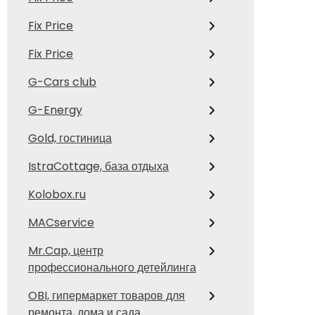
Fix Price
Fix Price
G-Cars club
G-Energy
Gold, гостиница
IstraCottage, база отдыха
Kolobox.ru
MACservice
Mr.Cap, центр
профессионального детейлинга
OBI, гипермаркет товаров для
ремонта, дома и сада