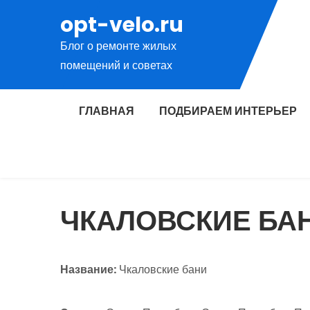
Перейти
opt-velo.ru
к
Блог о ремонте жилых
содержимому
помещений и советах
ГЛАВНАЯ
ПОДБИРАЕМ ИНТЕРЬЕР
ЧКАЛОВСКИЕ БА
Название:
Чкаловские бани