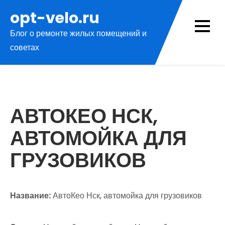
Перейти
opt-velo.ru
к
Блог о ремонте жилых помещений и
содержимому
советах
АВТОКЕО НСК,
АВТОМОЙКА ДЛЯ
ГРУЗОВИКОВ
Название:
АвтоКео Нск, автомойка для грузовиков