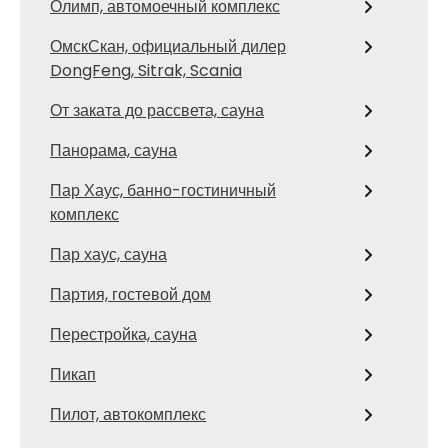
Олимп, автомоечный комплекс
ОмскСкан, официальный дилер
DongFeng, Sitrak, Scania
От заката до рассвета, сауна
Панорама, сауна
Пар Хаус, банно-гостиничный
комплекс
Пар хаус, сауна
Партия, гостевой дом
Перестройка, сауна
Пикап
Пилот, автокомплекс