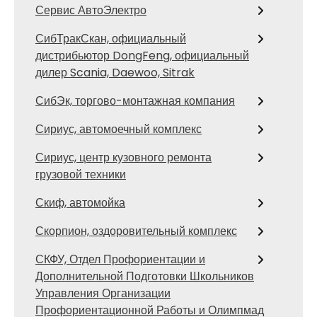
Сервис АвтоЭлектро
СибТракСкан, официальный
дистрибьютор DongFeng, официальный
дилер Scania, Daewoo, Sitrak
СибЭк, торгово-монтажная компания
Сириус, автомоечный комплекс
Сириус, центр кузовного ремонта
грузовой техники
Скиф, автомойка
Скорпион, оздоровительный комплекс
СКФУ, Отдел Профориентации и
Дополнительной Подготовки Школьников
Управления Организации
Профориентационной Работы и Олимпмад