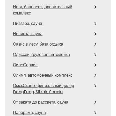
Нега, банно-оздоровительный
комплекс
Ниагара, сауна
Новинка, сауна
Оазис в лесу, база отдыха
Одиссей, грузовая автомойка
Оил-Сервис
Олимп, автомоечный комплекс
ОмскСкан, официальный дилер
DongFeng, Sitrak, Scania
От заката до рассвета, сауна
Панорама, сауна