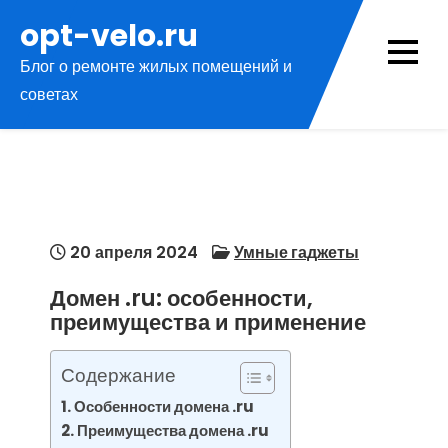
Перейти
opt-velo.ru
к
Блог о ремонте жилых помещений и
содержимому
советах
20 апреля 2024
Умные гаджеты
Домен .ru: особенности,
преимущества и применение
Содержание
Особенности домена .ru
Преимущества домена .ru